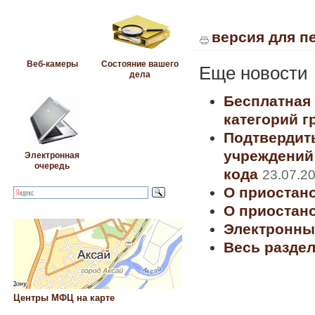
версия для п
Веб-камеры
Состояние вашего
Еще
новости
дела
Бесплатная
категорий г
Подтвердит
учреждений
Электронная
очередь
кода
23.07.2
О приостан
О приостан
Электронны
Весь разде
Центры МФЦ на карте